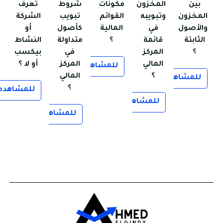
بين
المخزون
مكونات
شروط
تعرف
لمخزون
وتبويبه
القوائم
تبويب
الشركة
الأصول
في
المالية
كأصول
أو
الثابتة
قائمة
؟
متداولة
النشاط
؟
المركز
في
بيكسب
المالي
المركز
أو لا ؟
للمشاهده
؟
المالي
للمشاهده
؟
للمشاهده
للمشاهده
للمشاهده